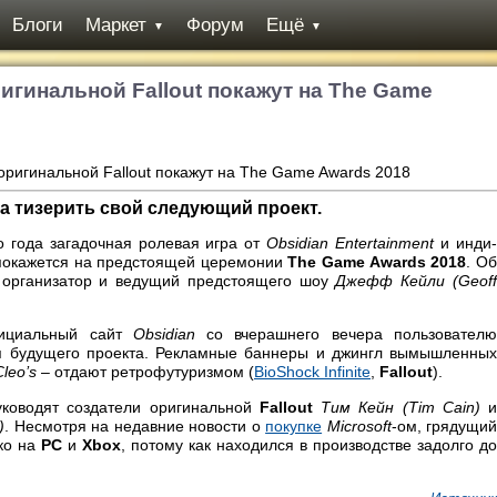
Блоги
Маркет
Форум
Ещё
▼
▼
игинальной Fallout покажут на The Game
ла тизерить свой следующий проект.
 года загадочная ролевая игра от
Obsidian Entertainment
и инди
окажется на предстоящей церемонии
The Game Awards 2018
. О
организатор и ведущий предстоящего шоу
Джефф Кейли (Geof
фициальный сайт
Obsidian
со вчерашнего вечера пользовател
я будущего проекта. Рекламные баннеры и джингл вымышленных
Cleo’s
– отдают ретрофутуризмом (
BioShock Infinite
,
Fallout
).
уководят создатели оригинальной
Fallout
Тим Кейн (Tim Cain)
и
)
. Несмотря на недавние новости о
покупке
Microsoft
-ом, грядущи
ько на
PC
и
Xbox
, потому как находился в производстве задолго до