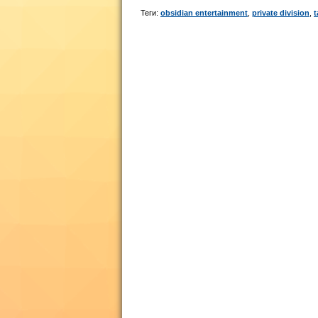
Теги:
obsidian entertainment
,
private division
,
t