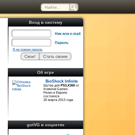
Вход в систему
Ник или e-mail
Пароль
Я не помню пароль
-
б
Об игре
f
BioShock Infinite
Шутер для
PS3,X360
от
Irrational Games.
ю
Релиз в Европе
состоялся
26 марта 2013 года.
й
gotVG в соцсетях