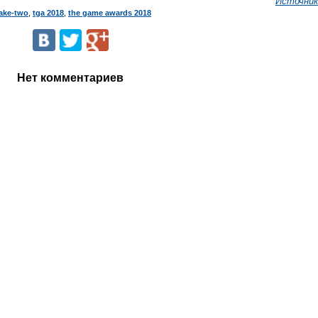
Источник
ake-two
,
tga 2018
,
the game awards 2018
Нет комментариев