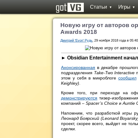
Статьи
Игры
▼
▼
Новую игру от авторов ор
Awards 2018
Дмитрий 'Evon' Рудь
, 29 ноября 2018 года в 05:40
► Obsidian Entertainment нача
Анонсированная
в декабре прошлого
подразделения
Take-Two Interactive
п
этом у себя в микроблоге
сообщил
Keighley)
.
Кроме того, при переходе на о
демонстрируются
тизер-изображени
компаний –
Spacer’s Choice
и
Auntie 
Напомним, что разработкой игры р
Леонард Боярский (Leonard Boyarsky
проект, скорее всего, выйдет не тол
сделки.