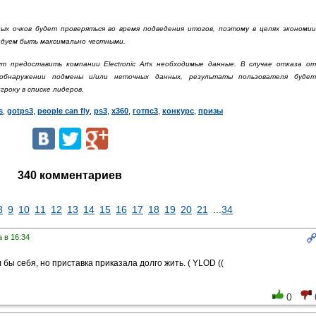
ых очков будет проверяться во время подведения итогов, поэтому в целях экономии
ндуем быть максимально честными.
т предоставить компании Electronic Arts необходимые данные. В случае отказа от
обнаружении подмены и/или неточных данных, результаты пользователя будет
року в списке лидеров.
s
,
gotps3
,
people can fly
,
ps3
,
x360
,
готпс3
,
конкурс
,
призы
340 комментариев
8
9
10
11
12
13
14
15
16
17
18
19
20
21
...
34
 в 16:34
бы себя, но приставка приказала долго жить. ( YLOD ((
0