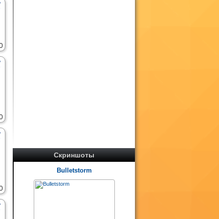
0
0
Скриншоты
Bulletstorm
0