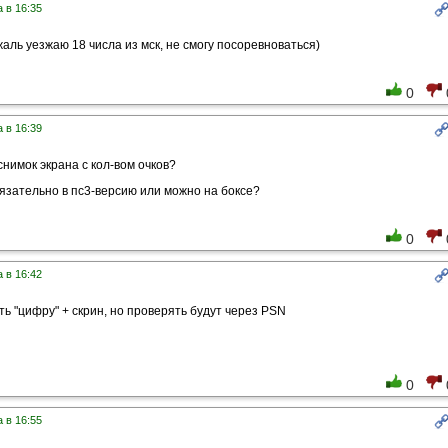
 в 16:35
жаль уезжаю 18 числа из мск, не смогу посоревноваться)
0
 в 16:39
снимок экрана с кол-вом очков?
бязательно в пс3-версию или можно на боксе?
0
 в 16:42
ть "цифру" + скрин, но проверять будут через PSN
0
 в 16:55