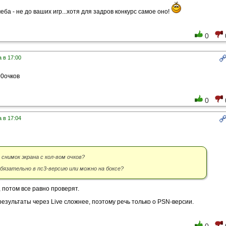
чеба - не до ваших игр...хотя для задров конкурс самое оно!
0
 в 17:00
00очков
0
 в 17:04
снимок экрана с кол-вом очков?
обязательно в пс3-версию или можно на боксе?
, потом все равно проверят.
результаты через Live сложнее, поэтому речь только о PSN-версии.