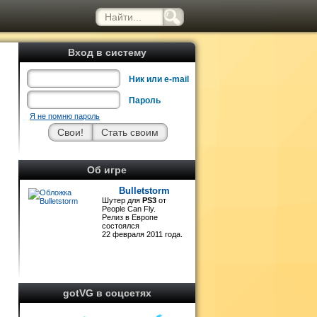
Вход в систему
Ник или e-mail
Пароль
Я не помню пароль
о
m
е
Об игре
ы
Bulletstorm
Шутер для
PS3
от
People Can Fly.
Релиз в Европе
состоялся
22 февраля 2011 года.
gotVG в соцсетях
и