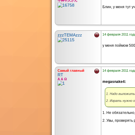
半神半人さん
Блин, у меня тут у
zzzTEMAzzz
14 февраля 2011 года
у меня поймом 50
Самый главный
14 февраля 2011 года
RT
Α & Ω
megasnake4:
1. Надо выложить 
2. Играть нужно 
1. Не обязательно
2. Увы, проверять 