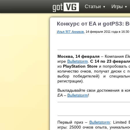
Статьи
Игры
▼
▼
Конкурс от EA и gotPS3: B
Илья 'RT' Анников
, 14 февраля 2011 года в 16:30
Москва, 14 февраля
– Компания
El
игре
Bulletstorm
.
С 14 по 23 февраля
из
PlayStation Store
и попробовать 
количество очков, получат диски с
выбор победителей) и специаль
регистрации).
Выкладывайте свои достижения в ком
ЕА
–
Bulletstorm
!
Первый приз –
Bulletstorm
: Limited
игры: 25000 очков опыта, уникальн