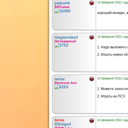
padushk
14 февраля 2011 года
БМТшник
хороший конкурс, 
megasnake4
14 февраля 2011 года
Легендарный
1. Надо выложить 
2. Играть нужно о
senar
14 февраля 2011 года
Electronic Arts
1. Можете запости
2. Играть на ПС3
Автор
14 февраля 2011 года
D3migod