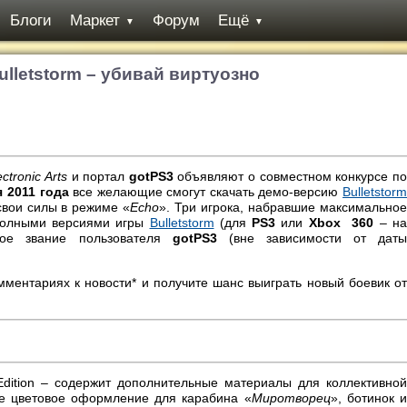
Блоги
Маркет
Форум
Ещё
▼
▼
ulletstorm – убивай виртуозно
ectronic Arts
и портал
gotPS3
объявляют о совместном конкурсе п
 2011 года
все желающие смогут скачать демо-версию
Bulletstor
свои силы в режиме «
Echo
». Три игрока, набравшие максимально
 полными версиями игры
Bulletstorm
(для
PS3
или
Xbox 360
– на
ное звание пользователя
gotPS3
(вне зависимости от дат
ментариях к новости* и получите шанс выиграть новый боевик от
 Edition – содержит дополнительные материалы для коллективной
ое цветовое оформление для карабина «
Миротворец
», ботинок 