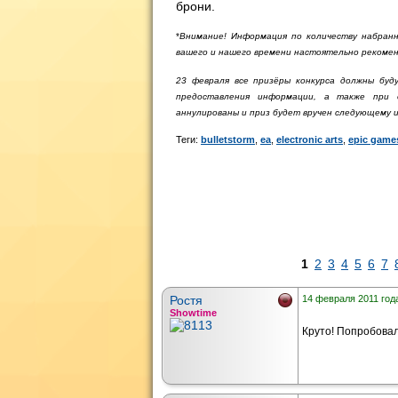
брони.
*
Внимание! Информация по количеству набранн
вашего и нашего времени настоятельно рекоме
23 февраля все призёры конкурса должны буду
предоставления информации, а также при 
аннулированы и приз будет вручен следующему иг
Теги:
bulletstorm
,
ea
,
electronic arts
,
epic game
1
2
3
4
5
6
7
Ростя
14 февраля 2011 года
Showtime
Круто! Попробовал 