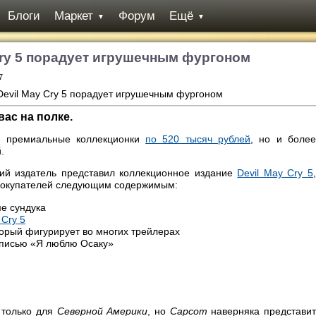
Блоги
Маркет
Форум
Ещё
▼
▼
Cry 5 порадует игрушечным фургоном
7
ас на полке.
ко премиальные коллекционки
по 520 тысяч рублей
, но и боле
й.
ий издатель представил коллекционное издание
Devil May Cry 5
покупателей следующим содержимым:
е сундука
 Cry 5
торый фигурирует во многих трейлерах
дписью «Я люблю Осаку»
 только для
Северной Америки
, но
Capcom
наверняка представи