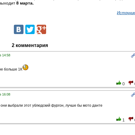
выходит
8 марта.
Источник
2 комментария
в 14:58
 не больше 1К
0
в 16:08
 они выбрали этот ублюдский фургон, лучше бы мото данте
1