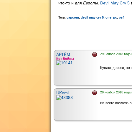
что-то и для
Европы
.
Devil May Cry 5
Теги:
capcom
,
devil may cry 5
,
one
,
pc
,
ps4
АРТЁМ
29 ноября 2018 года 
Кот Войны
Куплю, дорого, но
UKemi
29 ноября 2018 года 
Из всего возможно