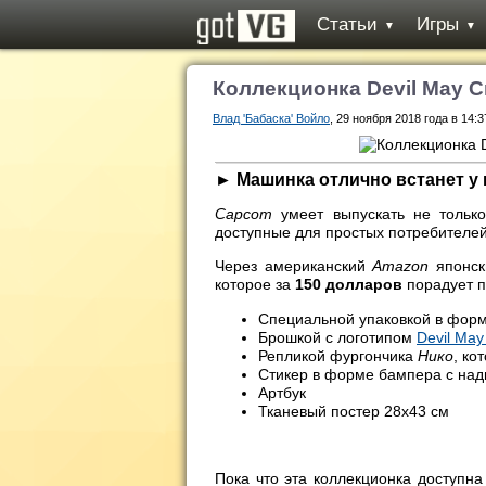
Статьи
Игры
▼
▼
Коллекционка Devil May 
Влад 'Бабаска' Войло
, 29 ноября 2018 года в 14:3
► Машинка отлично встанет у в
Capcom
умеет выпускать не толь
доступные для простых потребителе
Через американский
Amazon
японск
которое за
150 долларов
порадует 
Специальной упаковкой в форм
Брошкой с логотипом
Devil May
Репликой фургончика
Нико
, ко
Стикер в форме бампера с на
Артбук
Тканевый постер 28х43 см
Пока что эта коллекционка доступна