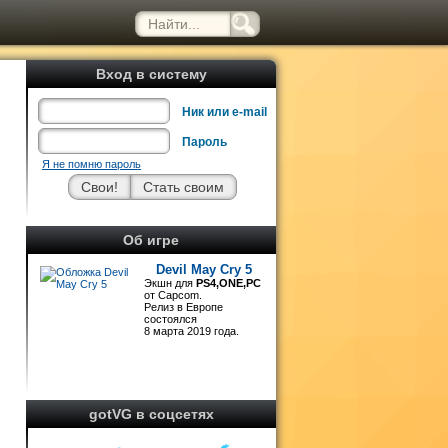
Вход в систему
Ник или e-mail
Пароль
Я не помню пароль
е
Об игре
,
Devil May Cry 5
Экшн для
PS4,ONE,PC
от Capcom.
Релиз в Европе
состоялся
8 марта 2019 года.
gotVG в соцсетях
т