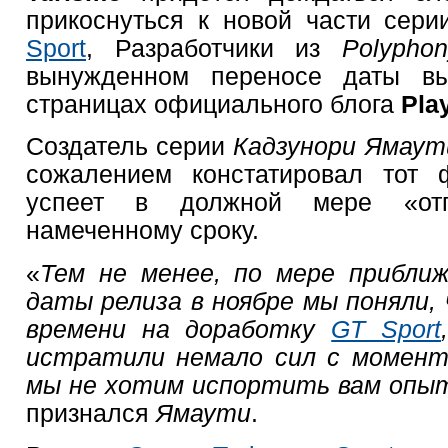
прикоснуться к новой части сер
Sport
, Разработчики из
Polyphon
вынужденном переносе даты в
страницах официального блога
Pla
Создатель серии
Кадзунори Ямаути
сожалением констатировал тот 
успеет в должной мере «от
намеченному сроку.
«
Тем не менее, по мере приближ
даты релиза в ноябре мы поняли,
времени на доработку
GT Sport
истратили немало сил с момент
мы не хотим испортить вам опы
признался
Ямаути
.