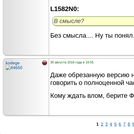
L1582N0:
В смысле?
Без смысла.... Ну ты понял.
kodege
30 августа 2016 года в 16:55
Даже обрезанную версию не
говорить о полноценной час
Кому ждать влом, берите Ф
1
2
3
4
5
6
7
8