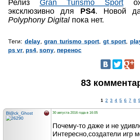
Релиз
Gran Turismo Sport
ож
эксклюзивно для
PS4
. Новой д
Polyphony Digital
пока нет.
Теги:
delay
,
gran turismo sport
,
gt sport
,
pla
ps vr
,
ps4
,
sony
,
перенос
83 коммента
1
2
3
4
5
6
7
8
Bl@ck_Ghost
30 августа 2016 года в 16:05
Почему-то даже и не удивлё
Интересно,создатели игр м