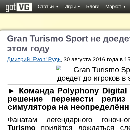
Статьи
Игры
Блоги
Маркет
▼
▼
▼
Gran Turismo Sport не доеде
этом году
Дмитрий 'Evon' Рудь
, 30 августа 2016 года в 1
► Команда Polyphony Digital
решение перенести релиз 
симулятора на неопределённ
Фанатам легендарного гоночн
Turismo
придётся дождаться сле