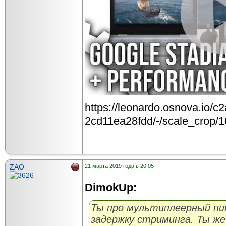
https://leonardo.osnova.io/
2cd11ea28fdd/-/scale_crop/1
ZAO
21 марта 2019 года в 20:05
DimokUp:
Ты про мультиплеерный пин
задержку стриминга. Ты ж