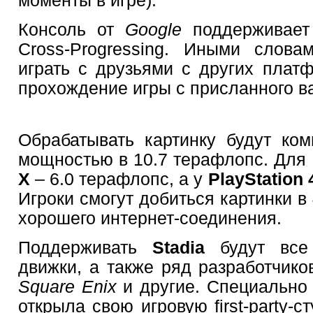
Консоль от
Google
поддерживает 
Cross-Progressing. Иными слова
играть с друзьями с других платф
прохождение игры с присланного в
Обрабатывать картинку будут ко
мощностью в 10.7 терафлопс. Для
X
– 6.0 терафлопс, а у
PlayStation 
Игроки смогут добиться картинки в
хорошего интернет-соединения.
Поддерживать
Stadia
будут все 
движки, а также ряд разработчик
Square Enix
и другие. Специально
открыла свою игровую first-party-с