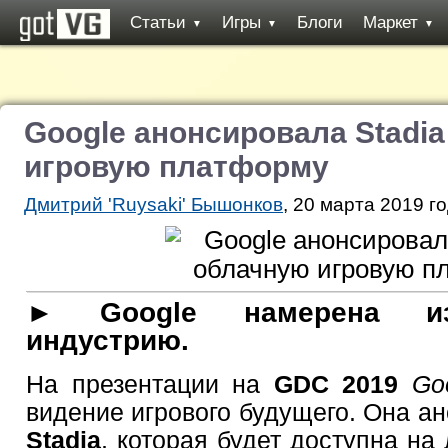
Статьи
Игры
Блоги
Маркет
▼
▼
▼
Google анонсировала Stadia
игровую платформу
Дмитрий 'Ruysaki' Бышонков
, 20 марта 2019 го
► Google намерена из
индустрию.
На презентации на
GDC 2019
Go
видение игрового будущего. Она а
Stadia
, которая будет доступна н