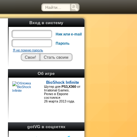
Вход в систему
Ник или e-mail
Пароль
Я не помню пароль
ь
Об игре
и
и
BioShock Infinite
Шутер для
PS3,X360
от
Irrational Games.
Релиз в Европе
и
состоялся
26 марта 2013 года.
,
gotVG в соцсетях