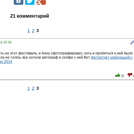
21 комментарий
1
2
3
 в 15:18
ть на этот фестиваль, и Анну сфотографировал, хоть и пробиться к ней было
ила ее толпа, все хотели автограф и селфи с ней Вот
фотоотчет небольшой с
po 2014
0
1
2
3