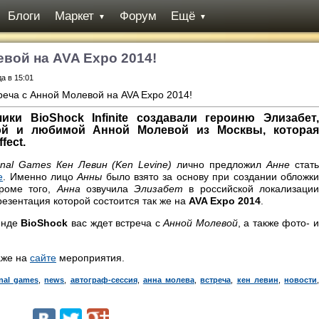
Блоги
Маркет
Форум
Ещё
▼
▼
вой на AVA Expo 2014!
да в 15:01
ики BioShock Infinite создавали героиню Элизабет,
ой и любимой Анной Молевой из Москвы, которая
fect.
ional Games Кен Левин
(Ken Levine)
лично предложил
Анне
стат
e
. Именно лицо
Анны
было взято за основу при создании обложк
Кроме того,
Анна
озвучила
Элизабет
в российской локализаци
резентация которой состоится так же на
AVA Expo 2014
.
енде
BioShock
вас ждет встреча с
Анной Молевой
, а также фото- 
аже на
сайте
мероприятия.
onal games
,
news
,
автограф-сессия
,
анна молева
,
встреча
,
кен левин
,
новости