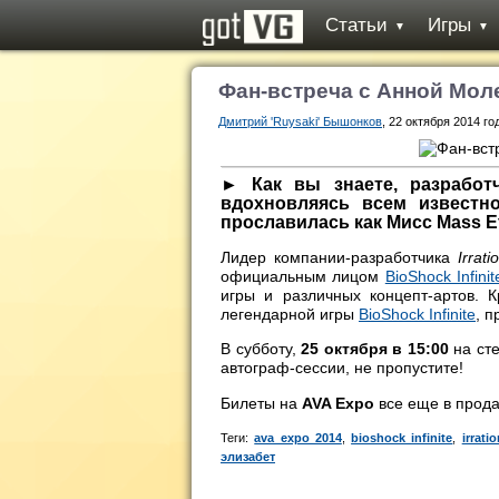
Статьи
Игры
▼
▼
Фан-встреча с Анной Моле
Дмитрий 'Ruysaki' Бышонков
, 22 октября 2014 го
► Как вы знаете, разработч
вдохновляясь всем известн
прославилась как Мисс Mass Ef
Лидер компании-разработчика
Irrat
официальным лицом
BioShock Infinit
игры и различных концепт-артов. 
легендарной игры
BioShock Infinite
, п
В субботу,
25 октября в 15:00
на ст
автограф-сессии, не пропустите!
Билеты на
AVA Expo
все еще в прод
Теги:
ava expo 2014
,
bioshock infinite
,
irrati
элизабет