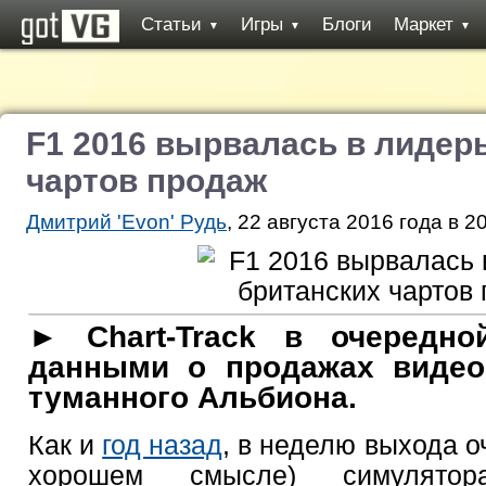
Статьи
Игры
Блоги
Маркет
▼
▼
▼
F1 2016 вырвалась в лидер
чартов продаж
Дмитрий 'Evon' Рудь
, 22 августа 2016 года в 2
► Chart-Track в очередно
данными о продажах видео
туманного Альбиона.
Как и
год назад
, в неделю выхода оч
хорошем смысле) симулято