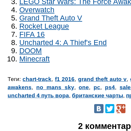
LEGO Star Wars: The Force Awa
Overwatch
Grand Theft Auto V
Rocket League
FIFA 16
Uncharted 4: A Thief's End
DOOM
Minecraft
Теги:
chart-track
,
f1 2016
,
grand theft auto v
,
awakens
,
no mans sky
,
one
,
pc
,
ps4
,
sal
uncharted 4 путь вора
,
британские чарты
,
п
2 коммента