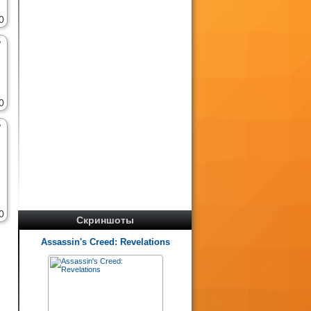
0
0
0
Скриншоты
Assassin's Creed: Revelations