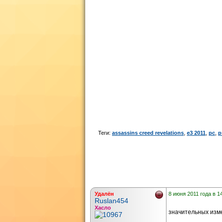
Теги:
assassins creed revelations
,
e3 2011
,
pc
,
p
Удалён
8 июня 2011 года в 1
Ruslan454
Хасло
значительных изме