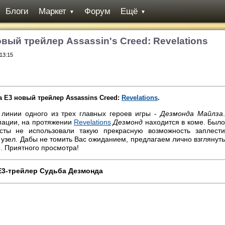
Блоги
Маркет
Форум
Ещё
▼
▼
новый трейлер Assassin's Creed: Revelations
 13:15
а Е3 новый трейлер Assassins Creed:
Revelations
.
 линии одного из трех главных героев игры -
Дезмонда Майлза
мации, на протяжении
Revelations
Дезмонд
находится в коме. Был
сты не использовали такую прекрасную возможность заплести
 узел. Дабы не томить Вас ожиданием, предлагаем лично взглянуть
. Приятного просмотра!
Е3-трейлер Судьба Дезмонда