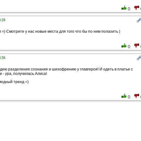
0
4:28
 =) Смотрите у нас новые места для того что бы по ним полазить )
0
4:36
дею разделения сознания и шизофрению у главгероя! И одеть в платье с
 - ура, получилась Алиса!
модный тренд =)
0