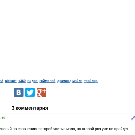
s3
,
ubisoft
,
x360
,
видео
,
геймплей
,
дезмонд майлз
,
трейлер
3 комментария
4:19
нений по сравнению с второй частью мало, на второй раз уже не пройдет