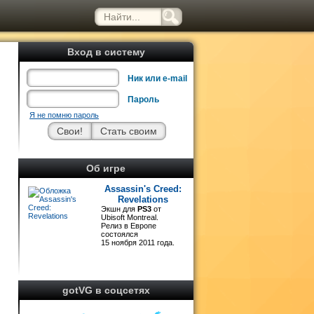
Вход в систему
Ник или e-mail
Пароль
Я не помню пароль
.
Об игре
о
Assassin's Creed:
Revelations
Экшн для
PS3
от
Ubisoft Montreal.
Релиз в Европе
состоялся
15 ноября 2011 года.
gotVG в соцсетях