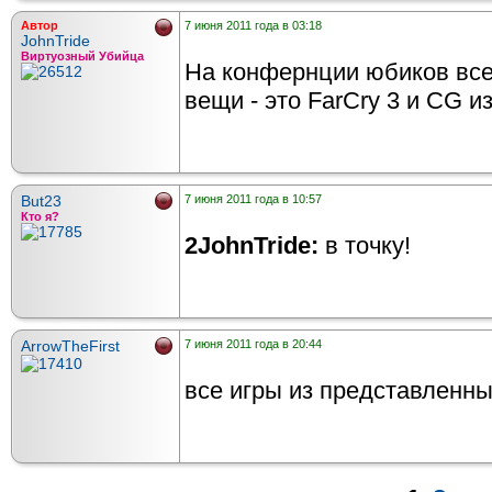
Автор
7 июня 2011 года в 03:18
JohnTride
Виртуозный Убийца
На конфернции юбиков все
вещи - это FarCry 3 и CG и
But23
7 июня 2011 года в 10:57
Кто я?
2JohnTride:
в точку!
ArrowTheFirst
7 июня 2011 года в 20:44
все игры из представленных