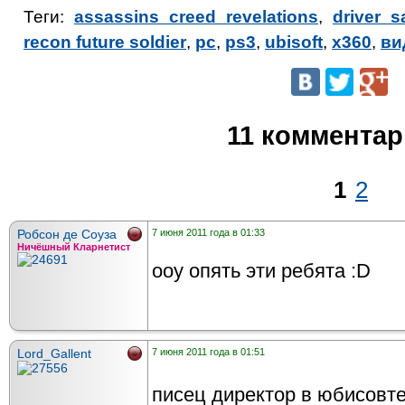
Теги:
assassins creed revelations
,
driver s
recon future soldier
,
pc
,
ps3
,
ubisoft
,
x360
,
ви
11 коммента
1
2
Робсон де Соуза
7 июня 2011 года в 01:33
Ничёшный Кларнетист
ооу опять эти ребята :D
Lord_Gallent
7 июня 2011 года в 01:51
писец директор в юбисовте