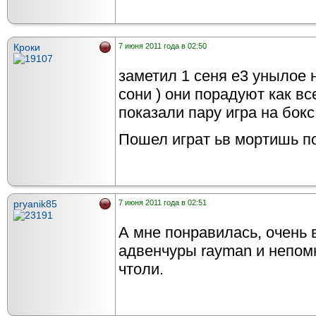
Кроки
7 июня 2011 года в 02:50
заметил 1 сеня е3 унылое н
сони ) они порадуют как вс
показали пару игра на бокс
Пошел играт ьв мортишь по
pryanik85
7 июня 2011 года в 02:51
А мне понравилась, очень
адвенчуры rayman и непомн
чтоли.