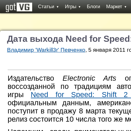
Статьи
Игры
Блоги
Маркет
▼
▼
▼
Дата выхода Need for Speed:
Владимир 'Warkill3r' Певченко
, 5 января 2011 г
Издательство
Electronic Arts
огл
воссозданной по традициям авто
игры
Need for Speed: Shift 2
официальным данным, американс
поступит в продажу 8 марта текуще
релиз состоится 10 числа того же м