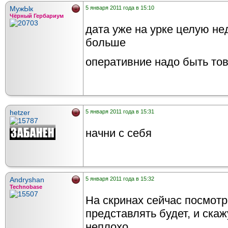
МужЫк
5 января 2011 года в 15:10
Чёрный Гербариум
дата уже на урке целую не
больше
оперативние надо быть то
hetzer
5 января 2011 года в 15:31
начни с себя
Andryshan
5 января 2011 года в 15:32
Technobase
На скринах сейчас посмотре
представлять будет, и скаж
неплохо...