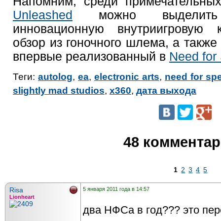
Напомним, среди примечательны
Unleashed
можно выделить 
инновационную внутриигровую 
обзор из гоночного шлема, а такж
впервые реализованный в
Need for 
Теги:
autolog
,
ea
,
electronic arts
,
need for sp
slightly mad studios
,
x360
,
дата выхода
48 коммента
1
2
3
4
5
Risa
5 января 2011 года в 14:57
Lionheart
два НФСа в год??? это пер