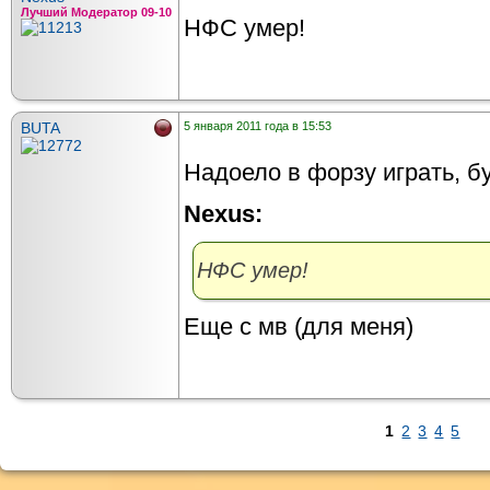
Лучший Модератор 09-10
НФС умер!
BUTA
5 января 2011 года в 15:53
Надоело в форзу играть, б
Nexus:
НФС умер!
Еще с мв (для меня)
1
2
3
4
5