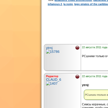
infamous 2
,
la noire
,
lego pirates of the caribb
ytrnj
22 августа 2011 года 
РСшники только в 
Редактор
22 августа 2011 года 
CLAUD_6
ytrnj:
РСшники только в
Симсы корачные, о
стенами, чтобы он