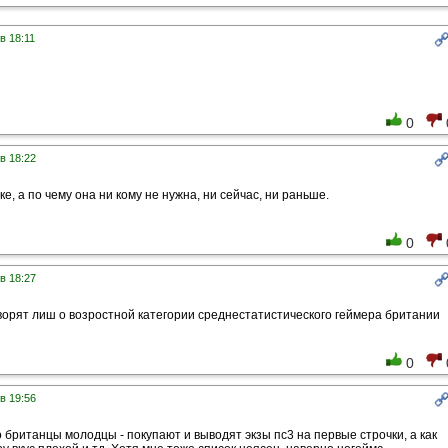
в 18:11
0
в 18:22
чке, а по чему она ни кому не нужна, ни сейчас, ни раньше.
0
в 18:27
оворят лиш о возростной категории среднестатистического геймера британии
0
в 19:56
о британцы молодцы - покупают и выводят экзы пс3 на первые строчки, а как