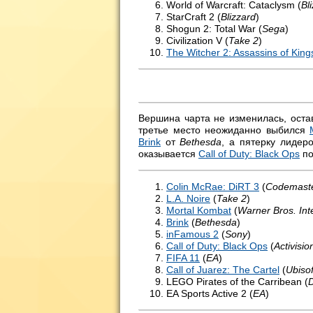
World of Warcraft: Cataclysm (
Bl
StarCraft 2 (
Blizzard
)
Shogun 2: Total War (
Sega
)
Civilization V (
Take 2
)
The Witcher 2: Assassins of King
Вершина чарта не изменилась, ост
третье место неожиданно выбился
Brink
от
Bethesda
, а пятерку лидер
оказывается
Call of Duty: Black Ops
по
Colin McRae: DiRT 3
(
Codemast
L.A. Noire
(
Take 2
)
Mortal Kombat
(
Warner Bros. Int
Brink
(
Bethesda
)
inFamous 2
(
Sony
)
Call of Duty: Black Ops
(
Activisio
FIFA 11
(
EA
)
Call of Juarez: The Cartel
(
Ubisof
LEGO Pirates of the Carribean (
EA Sports Active 2 (
EA
)