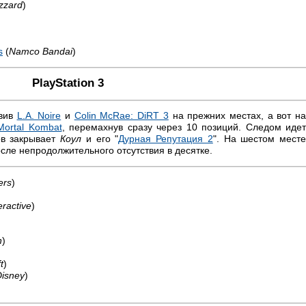
izzard
)
s
(
Namco Bandai
)
PlayStation 3
авив
L.A. Noire
и
Colin McRae: DiRT 3
на прежних местах, а вот н
Mortal Kombat
, перемахнув сразу через 10 позиций. Следом идет
ов закрывает
Коул
и его "
Дурная Репутация 2
". На шестом мест
сле непродолжительного отсутствия в десятке.
ers
)
eractive
)
n
)
t
)
Disney
)