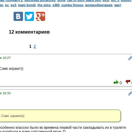
ean
,
pc
,
ps3
,
team bondi
,
the sims
,
x360
,
zumba firness
,
великобритания
,
чарт
12 комментариев
1
2
в 16:27
Симс играют))
0
в 16:33
 Симс играют))
собенно классно было во времена первой части закладывать их в туалете
и погибали в луже собственной мочи :D