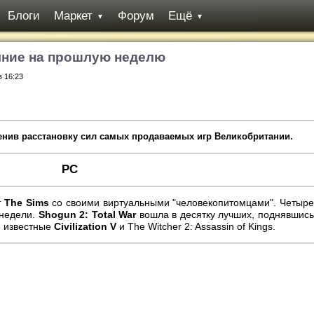
Блоги
Маркет
Форум
Ещё
▼
▼
яние на прошлую неделю
в 16:23
енив расстановку сил самых продаваемых игр Великобритании.
PC
т
The Sims
со своими виртуальными "человекопитомцами". Четыр
 недели.
Shogun 2: Total War
вошла в десятку лучших, поднявшис
е известные
Civilization V
и The Witcher 2: Assassin of Kings.