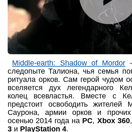
Middle-earth: Shadow of Mordor
—
следопыте Талиона, чья семья пог
ритуала орков. Сам герой чудом ос
вселяется дух легендарного Кел
колец всевластья. Вместе с Ке
предстоит освободить жителей 
Саурона, армии орков и прочих
осенью 2014 года на
PC
,
Xbox 360
3
и
PlayStation 4
.