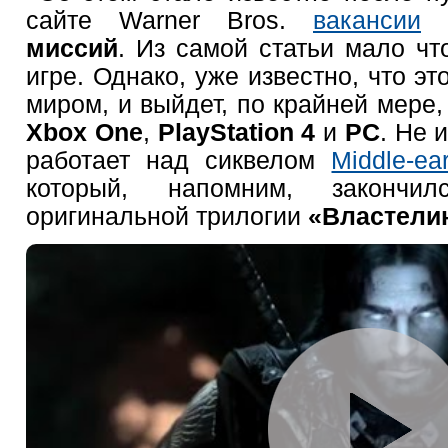
сайте Warner Bros.
вакансии
миссий
. Из самой статьи мало чт
игре. Однако, уже известно, что эт
миром, и выйдет, по крайней мере,
Xbox One
,
PlayStation 4
и
PC
. Не 
работает над сиквелом
Middle-ea
который, напомним, закончи
оригинальной трилогии
«Властели