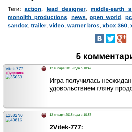
Теги:
action
,
lead designer
,
middle-earth 
monolith productions
,
news
,
open world
,
pc
sandox
,
trailer
,
video
,
warner bros
,
xbox 360
,
5 комментар
Vitek-777
12 января 2015 года в 10:47
»Пуэрщик«
Игра получилась неожиданн
удовольствием гляну прод
L1582N0
12 января 2015 года в 10:57
2Vitek-777: