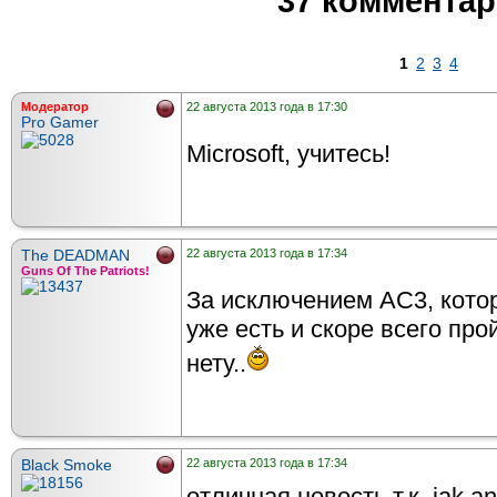
37 коммента
1
2
3
4
Модератор
22 августа 2013 года в 17:30
Pro Gamer
Microsoft, учитесь!
The DEADMAN
22 августа 2013 года в 17:34
Guns Of The Patriots!
За исключением АС3, кото
уже есть и скоре всего про
нету..
Black Smoke
22 августа 2013 года в 17:34
отличная новость т.к. jak an