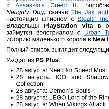
с
Assassin's Creed III
, опробо
Naughty Dog
, скачав
The Jak and 
настоящим шпионом с
Stealth Inc
Владельцы
PlayStation Vita
в об
займутся велотриалом с
Urban Tr
историю маленького короля в
New L
Полный список выглядит следующи
Уходят из
PS Plus
:
28 августа: Need for Speed Most
28 августа: ICO and Shadow
Collection
28 августа: Demon’s Souls
28 августа: LEGO Lord of the Rin
28 августа: When Vikings Attack