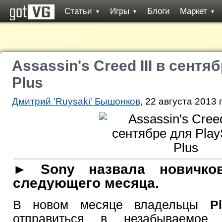
Статьи
Игры
Блоги
Маркет
▼
▼
▼
Assassin's Creed III в сентя
Plus
Дмитрий 'Ruysaki' Бышонков
, 22 августа 2013 
► Sony назвала новичков 
следующего месяца.
В новом месяце владельцы
P
отправиться в незабываемое 