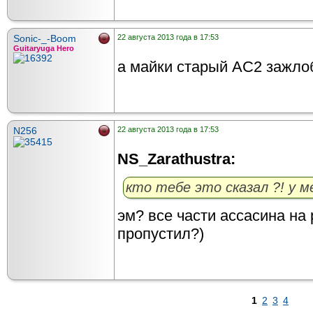
Sonic-_-Boom
22 августа 2013 года в 17:53
Guitaryuga Hero
а майки старый AC2 зажло
N256
22 августа 2013 года в 17:53
NS_Zarathustra:
кто тебе это сказал ?! у м
эм? все части ассасина на 
пропустил?)
1
2
3
4