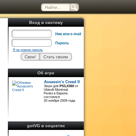
Вход в систему
Ник или e-mail
Пароль
Я не помню пароль
s
Об игре
в
в
Assassin's Creed II
Экшн для
PS3,X360
от
Ubisoft Montreal.
Релиз в Европе
состоялся
20 ноября 2009 года.
в
gotVG в соцсетях