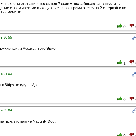
гу , нахрена этот эцио , колекшен ? если у них собираются выпустить
ание с всем частями выходившие за всё время отсасина ? с первой и по
нный момент
0
 в 20:55
зьму,лучшиий Ассассин это Эцио!!
1
 в 21:03
в 60fps не идут... Мда.
0
 в 03:04
ваться, это вам не Naughty Dog.