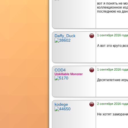
вот я понять не мо
коллекционное изд
последнюю на да
Daffy_Duck
1 сентября 2016 года
А вот это круто,во
COD4
1 сентября 2016 года
Unkillable Monster
Десятилетние игры 
kodege
2 сентября 2016 года
Не хотят заморачи