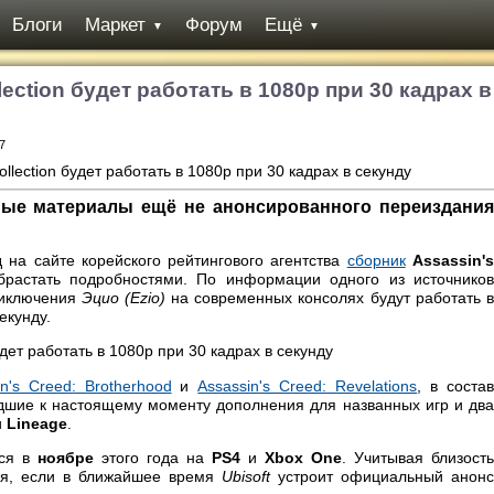
Блоги
Маркет
Форум
Ещё
▼
▼
llection будет работать в 1080р при 30 кадрах в
7
ые материалы ещё не анонсированного переиздания
 на сайте корейского рейтингового агентства
сборник
Assassin'
растать подробностями. По информации одного из источнико
риключения
Эцио (Ezio)
на современных консолях будут работать 
екунду.
in's Creed: Brotherhood
и
Assassin's Creed: Revelations
, в соста
дшие к настоящему моменту дополнения для названных игр и два
и
Lineage
.
тся в
ноябре
этого года на
PS4
и
Xbox One
. Учитывая близость
ся, если в ближайшее время
Ubisoft
устроит официальный анонс