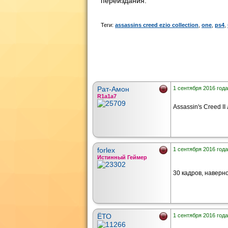
переиздания.
Теги:
assassins creed ezio collection
,
one
,
ps4
,
Рат-Амон
1 сентября 2016 года
R1a1a7
Assassin's Creed I
forlex
1 сентября 2016 года
Истинный Геймер
30 кадров, наверн
ЁТО
1 сентября 2016 года