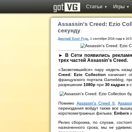
Статьи
Игры
▼
▼
Assassin's Creed: Ezio Co
секунду
Дмитрий 'Evon' Рудь
, 1 сентября 2016 года в 16:5
► В Сети появились рекламн
трех частей Assassin's Creed.
«Засветившийся» пару недель назад
Creed: Ezio Collection
начинает об
французского портала
Gameblog
, п
разрешении
1080р
при
30 кадрах
в с
Помимо
Assassin's Creed II
,
Assass
переиздания войдут также все выше
короткометражных фильма:
Embers
Релиз сборника, по слухам, состои
назначенного срока, мы не удивим