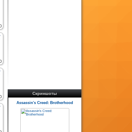
0
0
Скриншоты
0
Assassin's Creed: Brotherhood