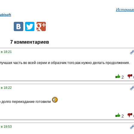
Источник
ubisoft
7 комментариев
 в 18:21
I лучшая часть во всей серии и образчик того,как нужно делать продолжения.
2
 в 18:22
о долго переиздание готовили
2
 в 19:53