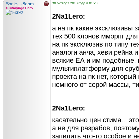
Sonic-_-Boom
30 октября 2013 года в 01:23
Guitaryuga Hero
2Na1Lero:
а на пк какие эксклюзивы 
тех 500 клонов мморпг дл
на пк эксклюзив по типу те
аналоги анча, хеви рейна и
всякие ЕА и им подобные,
мультиплатформу для сруба
проекта на пк нет, который
немного от серой массы, ти
2Na1Lero:
касательно цен стима... эт
а не для разрабов, поэтому
запилить что-то особое и 