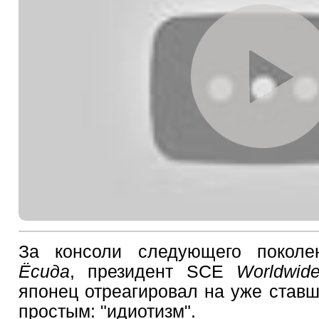
За консоли следующего покол
Ёсида
, президент SCE
Worldwid
японец отреагировал на уже став
простым: "идиотизм".