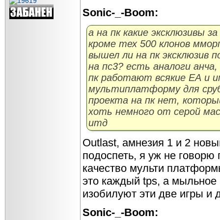
Sonic-_-Boom:
а на пк какие эксклюзивы з
кроме тех 500 клонов ммор
вышел ли на пк эксклюзив 
на пс3? есть аналоги анча, 
пк работают всякие ЕА и 
мультиплатформу для сруба
проекта на пк нет, котор
хоть немного от серой мас
итд
Outlast, амнезия 1 и 2 новы
подоспеть, я уж не говорю
качество мульти платформы,
это каждый tps, а мыльное
изобилуют эти две игры и 
Sonic-_-Boom: