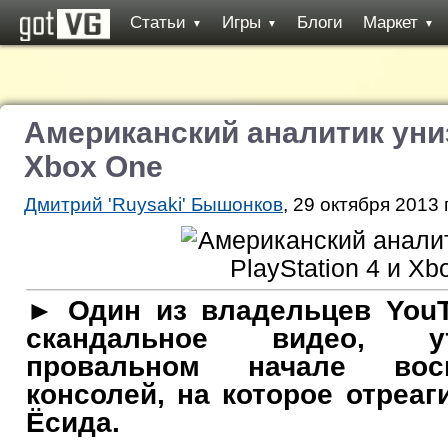
Статьи
Игры
Блоги
Маркет
▼
▼
▼
Американский аналитик униз
Xbox One
Дмитрий 'Ruysaki' Бышонков
, 29 октября 2013 
► Один из владельцев YouT
скандальное видео, 
провальном начале вос
консолей, на которое отреа
Ёсида.