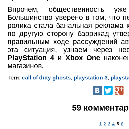
Впрочем, общественность уже
Большинство уверено в том, что п
ролика стала банальная реклама к
по другую сторону баррикад утве
правильным ходе рассуждений ав
эта ситуация, узнаем через нес
PlayStation 4
и
Xbox One
наконец
магазинов.
Теги:
call of duty ghosts
,
playstation 3
,
playsta
59 коммента
1
2
3
4
5
6