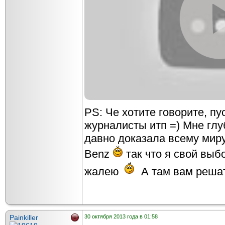
PS: Че хотите говорите, пу
журналисты итп =) Мне гл
давно доказала всему миру 
Benz
так что я свой выб
жалею
А там вам решат
Painkiller
30 октября 2013 года в 01:58