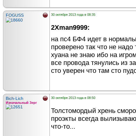
FOGUSS
30 октября 2013 года в 08:35
2Xman9999:
на пс4 БФ4 идет в нормаль
проверено так что не надо т
хуана не знаю ибо на игро
все провода тянулись из з
сто уверен что там сто пуд
Bich-Lich
30 октября 2013 года в 08:50
Изначальный Зерг
Толстомордый хрень сморо
проэкты всегда вылизывают
что-то...