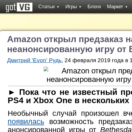
Статьи
Игры
Блоги
Маркет
▼
▼
▼
Amazon открыл предзаказ н
неанонсированную игру от 
Дмитрий 'Evon' Рудь
, 24 февраля 2019 года в 
► Пока что не известный пр
PS4 и Xbox One в нескольких
Необычный случай произошел вч
появилась
возможность предзака
анонсированной игры от
Bethesd