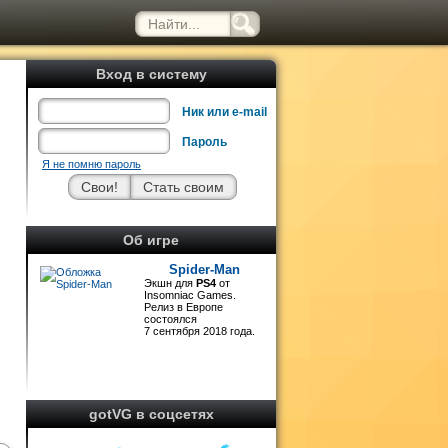
Вход в систему
Ник или e-mail
Пароль
Я не помню пароль
о
Об игре
t
Spider-Man
Экшн для
PS4
от
Insomniac Games.
Релиз в Европе
состоялся
7 сентября 2018 года.
gotVG в соцсетях