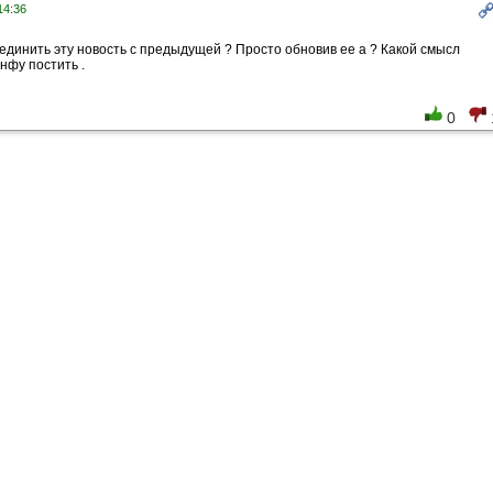
14:36
единить эту новость с предыдущей ? Просто обновив ее а ? Какой смысл
нфу постить .
0